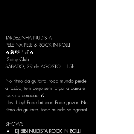
TARDEZINHA NUDISTA
PELE NA PELE & ROCK IN ROLL!
🔥🎤🎼🎸🎷🔥
 Spicy Club  
SÁBADO, 29 de AGOSTO – 15h 
No ritmo da guitarra, todo mundo perde 
a razão, tem beijo sem forçar a barra e 
rock no coração 🎶
Hey! Hey! Pode brincar! Pode gozar! No 
ritmo da guitarra, todo mundo se agarra!
SHOWS 
DJ BIBI NUDISTA ROCK IN ROLL! 