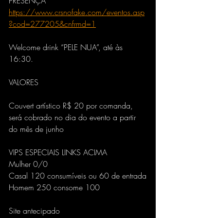
PRESENÇA
https://www.crsnofake.com/eventos.asp
?cod=277205&cnfrmd=1
Welcome drink “PELE NUA”, até às 
16:30. 
VALORES 
Couvert artístico R$ 20 por comanda, 
será cobrado no dia do evento a partir 
do mês de junho
VIPS ESPECIAIS LINKS ACIMA
Mulher 0/0
Casal 120 consumíveis ou 60 de entrada
Homem 250 consome 100
Site antecipado