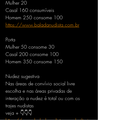
Mulher 20
Casal 160 consumíveis 
Homem 250 consome 100
https://www.baladanudista.com.br
Porta
Mulher 50 consome 30
Casal 200 consome 100
Homem 350 consome 150
Nudez sugestiva
Nas áreas de convívio social livre 
escolha e nas áreas privadas de 
interação a nudez é total ou com os 
trajes nudistas
veja + 👇👇👇
https://www.baladanudista.com.br/traje-
nudista