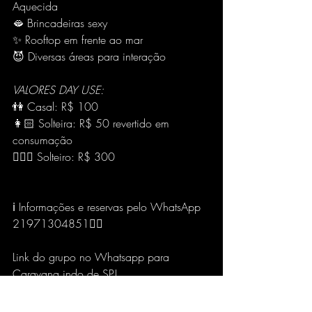
Aquecida
🫦 Brincadeiras sexy
✨ Rooftop em frente ao mar
😈 Diversas áreas para interação
VALORES DAY USE:
👫 Casal: R$ 100
👩🏻 Solteira: R$ 50 revertido em 
consumação
🧔🏻‍♂️ Solteiro: R$ 300
ℹ️ Informações e reservas pelo WhatsApp 
21971304851👈🏻
Link do grupo no Whatsapp para 
Caravana indo de SP! 
https://chat.whatsapp.com/BPBGmYV8a
KvL4sDztEWkjj