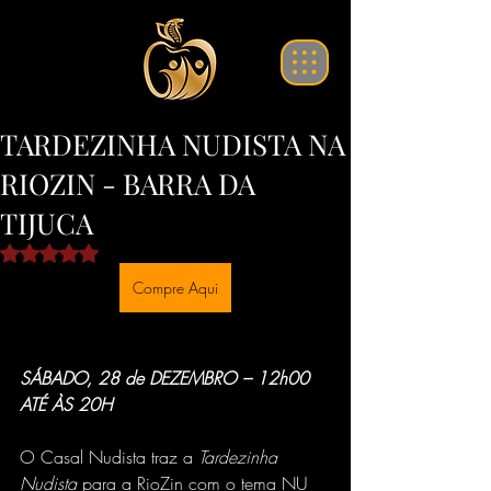
translate website
TARDEZINHA NUDISTA NA
RIOZIN - BARRA DA
TIJUCA
Avaliado com NaN de 5 estrelas.
Compre Aqui
SÁBADO, 28 de DEZEMBRO – 12h00 
ATÉ ÀS 20H
O Casal Nudista traz a 
Tardezinha 
Nudista
 para a RioZin com o tema NU 