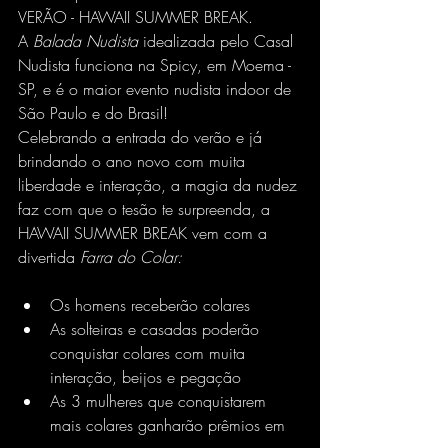
VERÃO - HAWAII SUMMER BREAK.
A 
Balada Nudista
 idealizada pelo Casal 
Nudista funciona na Spicy, em Moema - 
SP, e é o maior evento nudista indoor de 
São Paulo e do Brasil!
Celebrando a entrada do verão e já 
brindando o ano novo com muita 
liberdade e interação, a magia da nudez 
faz com que o tesão te surpreenda, a 
HAWAII SUMMER BREAK vem com a 
divertida 
Farra do Colar:
Os homens receberão colares
As solteiras e casadas poderão 
conquistar colares com muita 
interação, beijos e pegação
As 3 mulheres que conquistarem 
mais colares ganharão prêmios em 