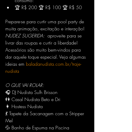
consumo:
🏆 R$ 200 🏆 R$ 100 🏆 R$ 50
Prepare-se para curtir uma pool party de 
muita animação, excitação e interação!
NUDEZ SUGERIDA:
  aproveite para se 
livrar das roupas e curtir a liberdade! 
Acessórios são muito bem-vindos para 
dar aquele toque especial. Veja algumas 
ideias em 
baladanudista.com.br/traje-
nudista
O QUE VAI ROLAR:
🎧 DJ Nudista Sulh Brisson
👫 Casal Nudista Beto e Dri
👩 Hostess Nudista
💃 Tapete da Sacanagem com a Stripper 
Mel
💦 Banho de Espuma na Piscina 