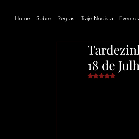
Home
Sobre
Regras
Traje Nudista
Eventos
Tardezin
18 de Jul
Avaliado com NaN d