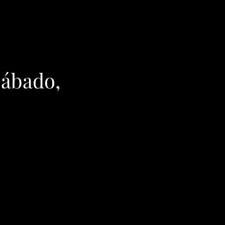
translate website
Sábado,