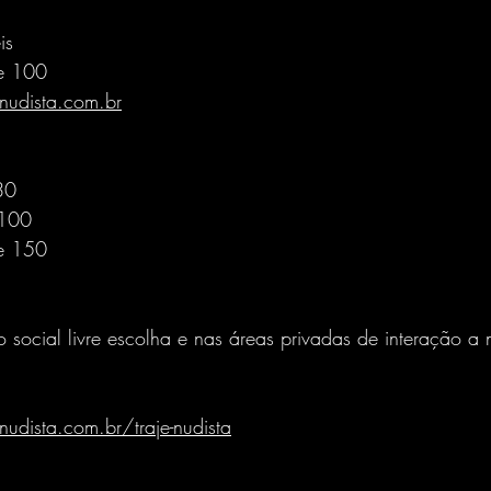
is
e 100
udista.com.br
30
 100
e 150
 social livre escolha e nas áreas privadas de interação a 
dista.com.br/traje-nudista