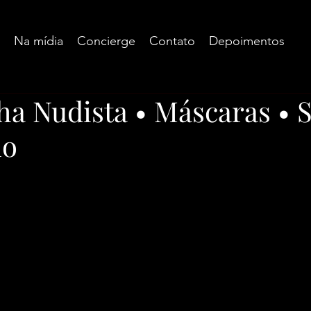
Na mídia
Concierge
Contato
Depoimentos
ha Nudista • Máscaras • 
ho
e 5 estrelas.