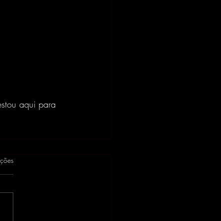
estou aqui para 
as.
ações