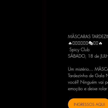
MÁSCARAS TARDEZI
🔥❤️‍🔥🦹‍♀️🦸‍♂️🎭❤️‍🔥🔥
 Spicy Club
SÁBADO, 18 de JUL
Um mistério... MÁSC
Tardezinha de Gala N
você? Ninguém vai per
emoção e deixe rolar 
INGRESSOS AQUI