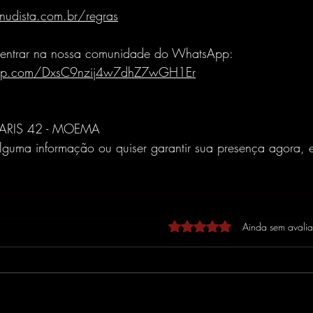
udista.com.br/regras
a entrar na nossa comunidade do WhatsApp: 
sapp.com/DxsC9nzij4w7dhZ7wGH1Er
RIS 42 - MOEMA
lguma informação ou quiser garantir sua presença agora, 
Avaliado com 0 de 5 estrel
Ainda sem avali