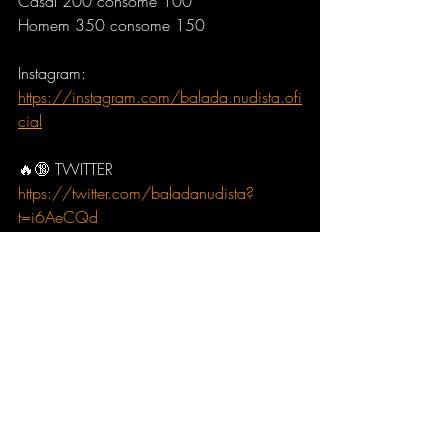
Casal 200 consome 100
Homem 350 consome 150
Instagram: 
https://instagram.com/balada.nudista.ofi
cial
🔥🔞 TWITTER
https://twitter.com/baladanudista?
t=i6AeCQd
📌 SPICY CLUB 🔥🔥
https://www.spicyclub.com.br/
📧 Cadastre-se em nosso site e receba as 
novidades por e-mail
https://baladanudista.com.br/#cadastro
Público: Nudistas, Naturistas, LGBTQIA+, 