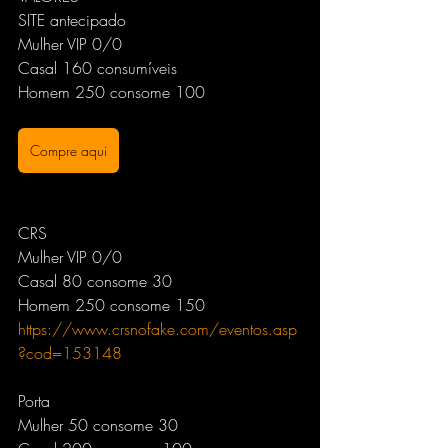
SITE antecipado
Mulher VIP 0/0
Casal 160 consumíveis 
Homem 250 consome 100
Compre aqui
CRS
Mulher VIP 0/0 
Casal 80 consome 30
Homem 250 consome 150
https://www.crsnofake.com/eventos.asp
?cod=153148
Porta
Mulher 50 consome 30