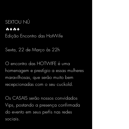
SEXTOU NÚ
🔥♠️🔥♠️
Edição Encontro das HotWife
Sexta, 22 de Março às 22h
O encontro das HOTWIFE é uma 
homenagem e prestígio a essas mulheres 
maravilhosas, que serão muito bem 
recepcionadas com o seu cuckold. 
Os CASAIS serão nossos convidados 
Vips, postando a presença confirmada 
do evento em seus perfis nas redes 
sociais.