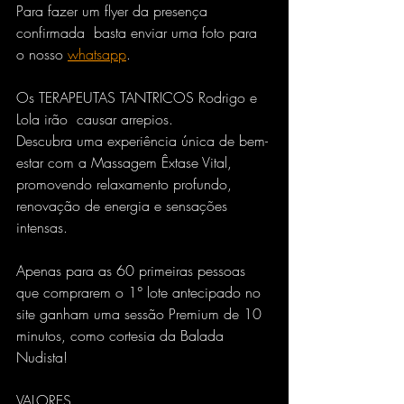
Para fazer um flyer da presença 
confirmada  basta enviar uma foto para 
o nosso 
whatsapp
. 
Os TERAPEUTAS TANTRICOS Rodrigo e 
Lola irão  causar arrepios.
Descubra uma experiência única de bem-
estar com a Massagem Êxtase Vital, 
promovendo relaxamento profundo, 
renovação de energia e sensações 
intensas. 
Apenas para as 60 primeiras pessoas 
que comprarem o 1° lote antecipado no 
site ganham uma sessão Premium de 10 
minutos, como cortesia da Balada 
Nudista!
VALORES