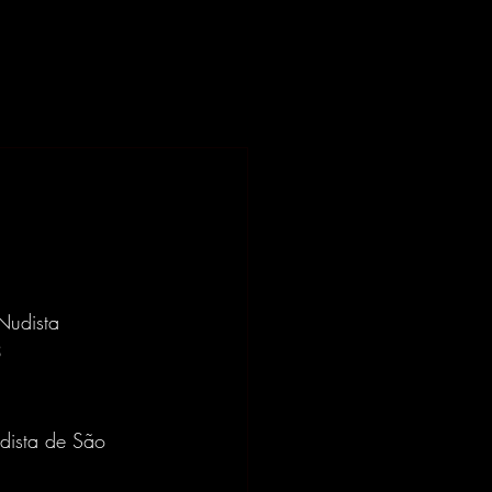
translate website
Nudista
3
dista de São 