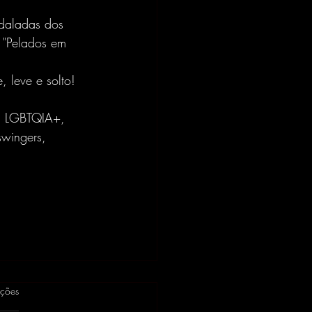
adaladas dos 
 "Pelados em 
e, leve e solto!
s, LGBTQIA+, 
swingers, 
as.
ações