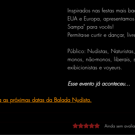
Inspirados nas festas mais b
EUA e Europa, apresentamos
Sampa" para vocês!
Permita-se curtir e dançar, livr
Público: Nudistas, Naturista
monos, não-monos, liberais, 
exibicionistas e voyeurs.
Esse evento já aconteceu...
 as próximas datas da Balada Nudista.
Avaliado com 0 de 5 estrel
Ainda sem avali