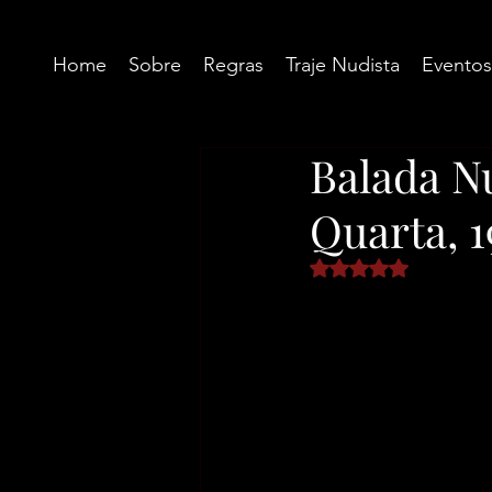
Home
Sobre
Regras
Traje Nudista
Eventos
Balada N
Quarta, 
Avaliado com NaN d