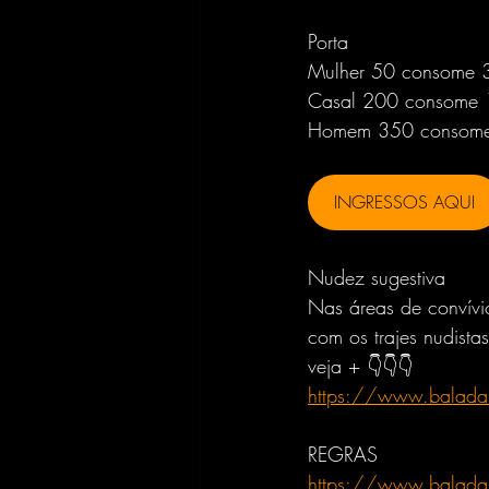
Porta
Mulher 50 consome 
Casal 200 consome
Homem 350 consom
INGRESSOS AQUI
Nudez sugestiva
Nas áreas de convívio
com os trajes nudistas
veja + 👇👇👇
https://www.baladanu
REGRAS
https://www.baladan