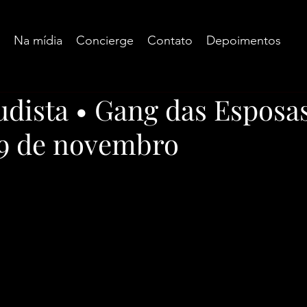
Na mídia
Concierge
Contato
Depoimentos
udista • Gang das Esposas
19 de novembro
e 5 estrelas.