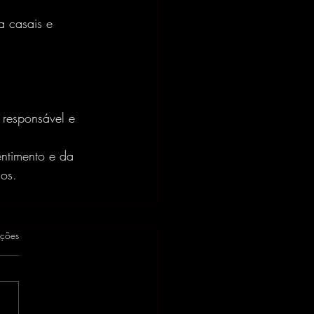
a casais e 
 responsável e 
ntimento e da 
os.
as.
ações