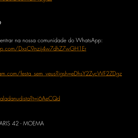
9
a entrar na nossa comunidade do WhatsApp: 
sapp.com/DxsC9nzij4w7dhZ7wGH1Er
ram.com/festa_sem_veus?igsh=eDhsY2ZycWF2ZDgz
/baladanudista?t=i6AeCQd
RIS 42 - MOEMA