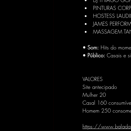
DJ THIAGO GO
PINTURAS CORP
HOSTESS LAUDI
JAMES PERFOR
MASSAGEM TA
•⁠ ⁠Som:
 Hits do mome
•⁠ ⁠Público: 
Casais e si
VALORES
Site antecipado
Mulher 20
Casal 160 consumíve
Homem 250 consom
https://www.baladan