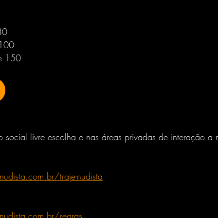
30
 100
e 150
 social livre escolha e nas áreas privadas de interação a 
 
dista.com.br/traje-nudista
udista.com.br/regras