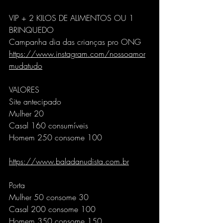
VIP + 2 KILOS DE ALIMENTOS OU 1 
BRINQUEDO
Campanha dia das crianças pro ONG
https://www.instagram.com/nossoamor
mudatudo
VALORES
Site antecipado
Mulher 20
Casal 160 consumíveis
Homem 250 consome 100
https://www.baladanudista.com.br
Porta
Mulher 50 consome 30
Casal 200 consome 100
Homem 350 consome 150