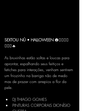
SEXTOU NÚ • HALLOWEEN
 🎃🧛‍♂️🧛‍♀️
🧙🏻‍♀️🔥
As bruxinhas estão soltas e loucas para 
aprontar, espalhando seus feitiços e 
fetiches para interações, venham sentirem 
um friozinho na barriga não de medo 
mas de prazer com arrepios a flor da 
pele.
DJ THIAGO GOMES
PINTURAS CORPORAIS DIONÍSIO 