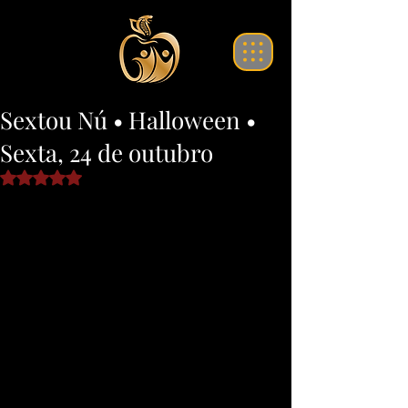
translate website
Sextou Nú • Halloween •
Sexta, 24 de outubro
Avaliado com NaN de 5 estrelas.