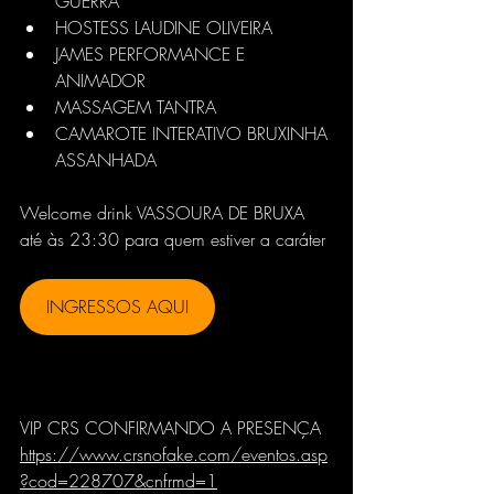
GUERRA
HOSTESS LAUDINE OLIVEIRA
JAMES PERFORMANCE E 
ANIMADOR
MASSAGEM TANTRA
CAMAROTE INTERATIVO BRUXINHA 
ASSANHADA
Welcome drink VASSOURA DE BRUXA 
até às 23:30 para quem estiver a caráter
INGRESSOS AQUI
VIP CRS CONFIRMANDO A PRESENÇA
https://www.crsnofake.com/eventos.asp
?cod=228707&cnfrmd=1