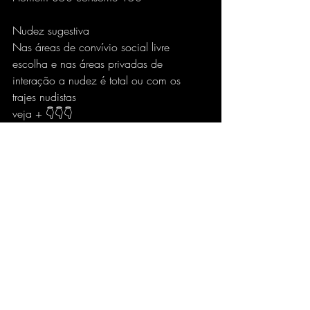
Nudez sugestiva
Nas áreas de convívio social livre 
escolha e nas áreas privadas de 
interação a nudez é total ou com os 
trajes nudistas
veja + 👇👇👇
https://www.baladanudista.com.br/traje-
nudista
REGRAS
https://www.baladanudista.com.br/regr
as
🔥🔞 TWITTER
https://twitter.com/baladanudista?
t=i6AeCQd